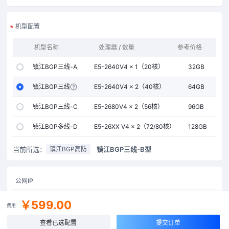
机型配置
机型名称
处理器 / 数量
参考价格
内存
镇江BGP三线-A型
E5-2640V4 × 1（20核）
32GB
镇江BGP三线-B型
E5-2640V4 × 2（40核）
64GB
镇江BGP三线-C型
E5-2680V4 × 2（56核）
96GB
镇江BGP多线-D型
E5-26XX V4 × 2（72/80核）
128GB
当前所选：
镇江BGP三线-B型
镇江BGP高防
公网IP
个
￥599.00
费用
查看已选配置
提交订单