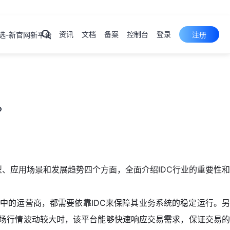
资讯
文档
备案
控制台
登录
选-新官网新平台
注册
弹性云
服务器
ECS
产品
控制台
裸金属
服务器
PSL
产品
控制台
？
云服务器
云虚拟主机
域名注册
型、应用场景和发展趋势四个方面，全面介绍IDC行业的重要性和
物理机
中的运营商，都需要依靠IDC来保障其业务系统的稳定运行。另
市场行情波动较大时，该平台能够快速响应交易需求，保证交易的