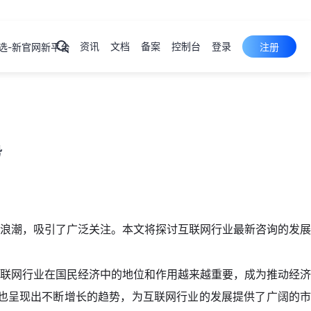
资讯
文档
备案
控制台
登录
选-新官网新平台
注册
弹性云
服务器
ECS
产品
控制台
裸金属
服务器
PSL
产品
控制台
势
云服务器
云虚拟主机
域名注册
浪潮，吸引了广泛关注。本文将探讨互联网行业最新咨询的发展
物理机
联网行业在国民经济中的地位和作用越来越重要，成为推动经济
模也呈现出不断增长的趋势，为互联网行业的发展提供了广阔的市