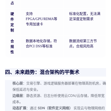
占
硬
支持
标准化配置，无法满
件
FPGA/GPU/RDMA等
足深度定制需求
专用加速卡
定
制
合
数据本地化存储，符
数据流经第三方节
规
合PCI DSS等标准
点，合规风险高
性
四、未来趋势：混合架构的平衡术
核心层
：交易引擎、游戏逻辑服务器部署在物理高防机房，确
保低延迟与安全。
边缘层
：静态资源、日志分析使用云CDN/云存储，降低带宽
成本。
动态扩展
：通过
SDN（软件定义网络）
实现云与物理网络的