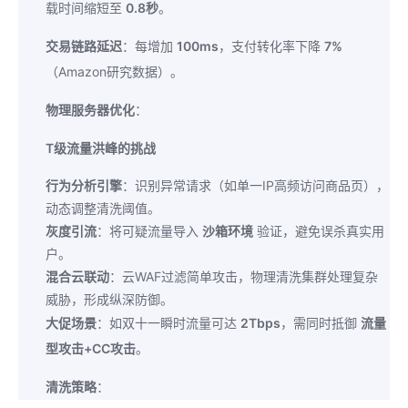
载时间缩短至
0.8秒
。
交易链路延迟
：每增加
100ms
，支付转化率下降
7%
（Amazon研究数据）。
物理服务器优化
：
T级流量洪峰的挑战
行为分析引擎
：识别异常请求（如单一IP高频访问商品页），
动态调整清洗阈值。
灰度引流
：将可疑流量导入
沙箱环境
验证，避免误杀真实用
户。
混合云联动
：云WAF过滤简单攻击，物理清洗集群处理复杂
威胁，形成纵深防御。
大促场景
：如双十一瞬时流量可达
2Tbps
，需同时抵御
流量
型攻击+CC攻击
。
清洗策略
：