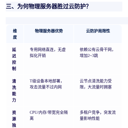
三、为何物理服务器胜过云防护？
维
物理服务器优势
云防护局限性
度
延
专用网络直连，无虚
依赖公有云骨干网，
迟
拟化开销
增加2~3跳
控
制
清
T级设备本地部署，
云节点清洗能力受
洗
攻击流量不过内网
限，大流量时拥塞
能
力
资
CPU/内存/带宽完全隔
多租户竞争，突发流
源
离
量影响性能
独