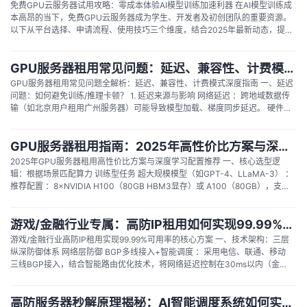
免费GPU云服务器试用攻略：零成本体验AI模型训练加速利器 在AI模型训练成
本高昂的当下，免费GPU云服务器成为学生、开发者及初创团队的重要资源。
以下从平台选择、申请流程、使用技巧三个维度，结合2025年最新动态，提供
一份零成本体验AI模型训练的实用指南。 一、平台选择：国际与国内资源各有
优势 国际平台：技术前沿但需应对网络挑战...
GPU服务器租用常见问题：延迟、兼容性、计费模式一次说清
GPU服务器租用常见问题全解析：延迟、兼容性、计费模式深度指南 一、延迟
问题：如何避免训练/推理卡顿？ 1. 延迟来源与影响 网络延迟 ：跨地域数据传
输（如北京用户租用广州服务器）可能导致模型加载、梯度同步延迟。 硬件瓶
颈 ：GPU显存不足、PCIe带宽限制（如单卡训练大模型时显存溢出）。 软件
配置...
GPU服务器租用指南：2025年高性价比方案与深度学习配置推荐
2025年GPU服务器租用高性价比方案与深度学习配置推荐 一、核心选型逻
辑：根据场景匹配算力 训练型任务 超大规模模型（如GPT-4、LLaMA-3） ：
推荐配置 ：8×NVIDIA H100（80GB HBM3显存）或 A100（80GB），支持
NVLink高速互联，搭配InfiniBand 200Gbps网络。...
游戏/金融行业专属：高防IP租用如何实现99.99%可用率？
游戏/金融行业高防IP租用实现99.99%可用率的核心方案 一、技术架构：三层
纵深防御体系 网络层防御 BGP多线接入+智能调度 ：采用电信、联通、移动
三线BGP接入，结合智能路由优化技术，将网络延迟控制在30ms以内（金融
行业实测数据）。例如，某金融科技公司接入后，交易系统可用性从92%提升
至99.99%。...
高防服务器秒解原理揭秘：AI智能调度系统如何实现零延迟防护