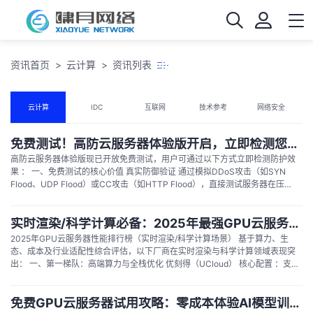
资讯首页
云计算
资讯列表
云计算
IDC
互联网
技术参考
网络安全
免费测试！高防云服务器体验版开启，立即检测您的防护效果
高防云服务器体验版现已开放免费测试，用户可通过以下方式立即检测防护效
果 ： 一、免费测试的核心价值 真实防御验证 通过模拟DDoS攻击（如SYN
Flood、UDP Flood）或CC攻击（如HTTP Flood），直接测试服务器在压力
下的响应能力。优质服务商会提供流量清洗比例、延迟变化等实时数据，帮助
用户评估防护效果。...
实时渲染/科学计算必备：2025年最强GPU云服务器性能排行榜
2025年GPU云服务器性能排行榜（实时渲染/科学计算场景） 基于算力、生
态、成本及行业适配性综合评估，以下厂商在实时渲染与科学计算领域表现突
出： 一、第一梯队：高端算力与全栈优化 优刻得（UCloud） 核心配置 ：支
持NVIDIA H100/H200（单卡624...
免费GPU云服务器试用攻略：零成本体验AI模型训练加速利器