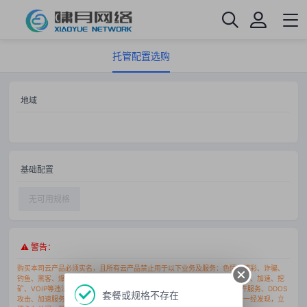
托管配置选购
地域
基础配置
无可用规格
⚠ 警告：
购买本司云产品必须实名，且所有云产品禁止用于以下业务及服务：色情、博彩、诈骗、
钓鱼、黑客、爆破、病毒、外挂、扫描、传奇游戏、网盘、小说、影视、拨号、加速、挖
矿、VOIP等违法违规用途。禁止搭建VPN服务、DNS服务、NTP服务、邮件服务、DDOS
套餐或规格不存在
攻击、加速服务、代刷平台、发卡网、支付平台、挖矿中转以上业务及服务一经发现，立