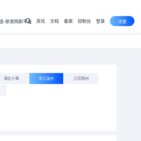
资讯
文档
备案
控制台
登录
选-新官网新平台
注册
弹性云
服务器
ECS
产品
控制台
裸金属
服务器
PSL
产品
控制台
云服务器
湖北十堰
浙江温州
江苏扬州
云虚拟主机
域名注册
物理机