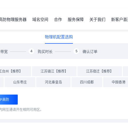
高防物理服务器
域名空间
合作
服务保障
关于我们
新客户首
物理机配置选购
4
5
络带宽
购买时长
确认订单
江台州【推荐】
江苏镇江【推荐】
江苏宿迁【推荐】
山东枣庄
河北秦皇岛
四川成都
中国香港
GP高防
内网互通请开在相同可用区。