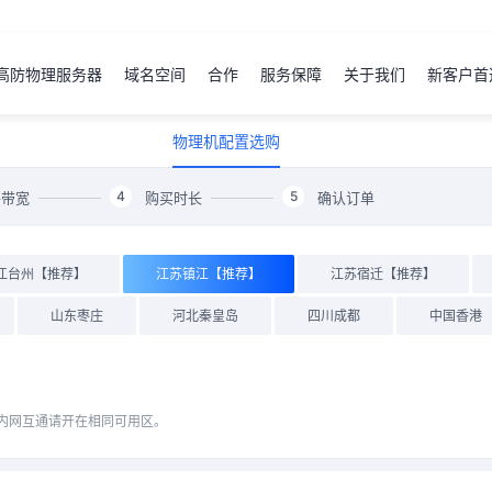
高防物理服务器
域名空间
合作
服务保障
关于我们
新客户首
物理机配置选购
4
5
络带宽
购买时长
确认订单
江台州【推荐】
江苏镇江【推荐】
江苏宿迁【推荐】
山东枣庄
河北秦皇岛
四川成都
中国香港
内网互通请开在相同可用区。