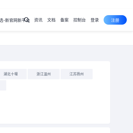
资讯
文档
备案
控制台
登录
选-新官网新平台
注册
弹性云
服务器
ECS
产品
控制台
裸金属
服务器
PSL
产品
控制台
云服务器
湖北十堰
浙江温州
江苏扬州
云虚拟主机
域名注册
物理机