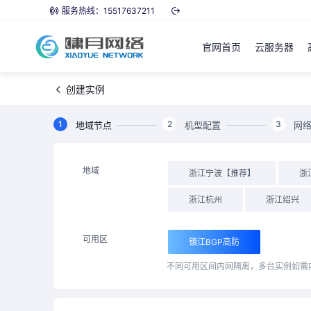
服务热线：15517637211
官网首页
云服务器
创建实例
1
2
3
地域节点
机型配置
网
地域
浙江宁波【推荐】
浙
浙江杭州
浙江绍兴
可用区
镇江BGP高防
不同可用区间内网隔离，多台实例如需