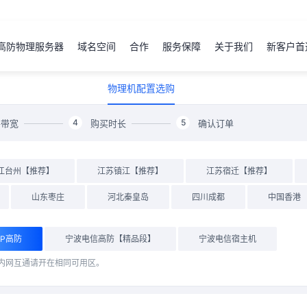
高防物理服务器
域名空间
合作
服务保障
关于我们
新客户首
物理机配置选购
4
5
络带宽
购买时长
确认订单
江台州【推荐】
江苏镇江【推荐】
江苏宿迁【推荐】
山东枣庄
河北秦皇岛
四川成都
中国香港
GP高防
宁波电信高防【精品段】
宁波电信宿主机
内网互通请开在相同可用区。