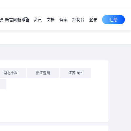
资讯
文档
备案
控制台
登录
选-新官网新平台
注册
弹性云
服务器
ECS
产品
控制台
裸金属
服务器
PSL
产品
控制台
云服务器
湖北十堰
浙江温州
江苏扬州
云虚拟主机
域名注册
物理机