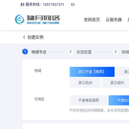
服务热线：15517637211
官网首页
云服务器
创建实例
1
2
3
地域节点
机型配置
网
地域
浙江宁波【推荐】
浙
浙江杭州
浙江绍兴
可用区
宁波电信高防
宁波B
不同可用区间内网隔离，多台实例如需