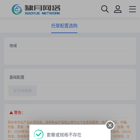
托管配置选购
地域
基础配置
无可用规格
⚠ 警告：
购买本司云产品必须实名，且所有云产品禁止用于以下业务及服务：色情、博彩、诈骗、
钓鱼、黑客、爆破、病毒、外挂、扫描、传奇游戏、网盘、小说、影视、拨号、加速、挖
矿、VOIP等违法违规用途。禁止搭建VPN服务、DNS服务、NTP服务、邮件服务、DDOS
套餐或规格不存在
攻击、加速服务、代刷平台、发卡网、支付平台、挖矿中转以上业务及服务一经发现，立