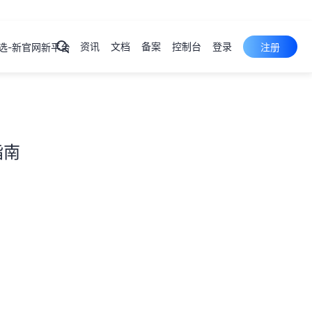
资讯
文档
备案
控制台
登录
选-新官网新平台
注册
弹性云
服务器
ECS
产品
控制台
裸金属
服务器
PSL
产品
控制台
指南
云服务器
云虚拟主机
域名注册
物理机