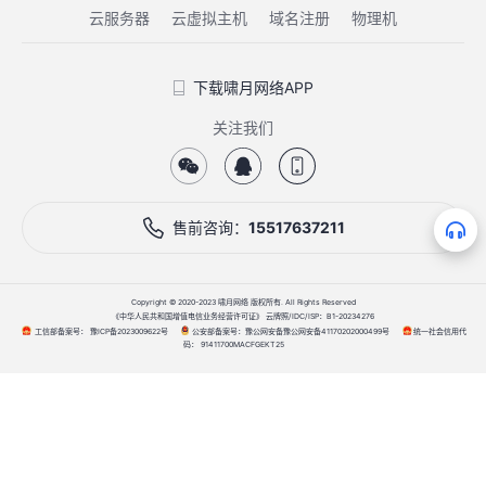
云服务器
云虚拟主机
域名注册
物理机
下载啸月网络APP
关注我们
售前咨询：
15517637211
Copyright © 2020-2023 啸月网络 版权所有. All Rights Reserved
《中华人民共和国增值电信业务经营许可证》 云牌照/IDC/ISP：B1-20234276
工信部备案号：
公安部备案号：
统一社会信用代
豫ICP备2023009622号
豫公网安备豫公网安备41170202000499号
码：
91411700MACFGEKT25