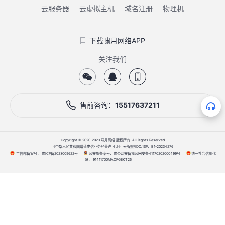
云服务器
云虚拟主机
域名注册
物理机
下载啸月网络APP
关注我们
售前咨询：
15517637211
Copyright © 2020-2023 啸月网络 版权所有. All Rights Reserved
《中华人民共和国增值电信业务经营许可证》 云牌照/IDC/ISP：B1-20234276
工信部备案号：
公安部备案号：
统一社会信用代
豫ICP备2023009622号
豫公网安备豫公网安备41170202000499号
码：
91411700MACFGEKT25