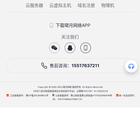
云服务器
云虚拟主机
域名注册
物理机
下载啸月网络APP
关注我们
售前咨询：
15517637211
Copyright © 2020-2023 啸月网络 版权所有. All Rights Reserved
《中华人民共和国增值电信业务经营许可证》 云牌照/IDC/ISP：B1-20234276
工信部备案号：
公安部备案号：
统一社会信用代
豫ICP备2023009622号
豫公网安备豫公网安备41170202000499号
码：
91411700MACFGEKT25