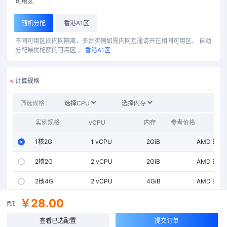
可用区
随机分配
香港A1区
不同可用区间内网隔离，多台实例如需内网互通请开在相同可用区。
自动
分配最优配额的可用区 ，
香港A1区
计算规格
筛选规格：
实例规格
vCPU
内存
参考价格
处理器型
1核2G
1
vCPU
2GiB
AMD EPYC
2核2G
2
vCPU
2GiB
AMD EPYC
2核4G
2
vCPU
4GiB
AMD EPYC
￥28.00
2核6G
2
vCPU
6GiB
AMD EPYC
费用
4核4G
查看已选配置
4
vCPU
4GiB
提交订单
AMD EPYC